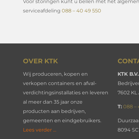
Voor storingen kunt u bellen met het algem
serviceafdeling
088 – 40 49 550
OVER KTK
CONT
Wij produceren, kopen en
KTK B.V.
verkopen containers en afval-
Bedrijv
verdichtingsinstallaties en leveren
7602 KL
al meer dan 35 jaar onze
T:
088 –
producten aan bedrijven,
gemeenten en eindgebruikers.
Duurzaam
Lees verder …
8094 SC