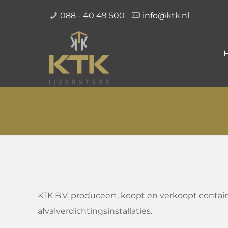
088 - 40 49 500
info@ktk.nl
KTK B.V. produceert, koopt en verkoopt contai
afvalverdichtingsinstallaties.