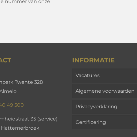
ene nummer van onze
ACT
INFORMATIE
Vacatures
enpark Twente 328
Algemene voorwaarden
 Almelo
 40 49 500
Privacyverklaring
heidstraat 35 (service)
Certificering
 Hattemerbroek