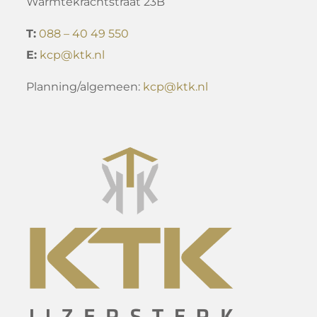
Warmtekrachtstraat 23B
T:
088 – 40 49 550
E:
kcp@ktk.nl
Planning/algemeen:
kcp@ktk.nl​