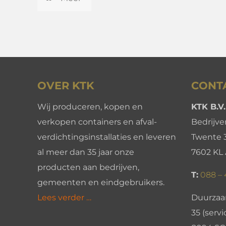
OVER KTK
CONT
Wij produceren, kopen en
KTK B.V.
verkopen containers en afval-
Bedrijv
verdichtingsinstallaties en leveren
Twente 
al meer dan 35 jaar onze
7602 KL
producten aan bedrijven,
T:
088 –
gemeenten en eindgebruikers.
Lees verder …
Duurzaa
35 (servi