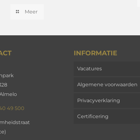
Meer
ACT
INFORMATIE
Vacatures
enpark
Algemene voorwaarden
328
 Almelo
Privacyverklaring
 40 49 500
Certificering
mheidstraat
ce)