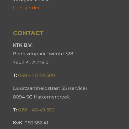
Lees verder …
CONTACT
KTK B.V.
Bedrijvenpark Twente 328
7602 KL Almelo
T:
088 – 40 49 500
Duurzaamheidstraat 35 (service)
8094 SC Hattemerbroek
T:
088 – 40 49 550
KvK
:
050.586.41