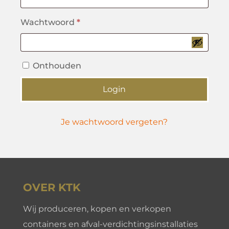
Vereist
Wachtwoord
*
Onthouden
Login
Je wachtwoord vergeten?
OVER KTK
Wij produceren, kopen en verkopen
containers en afval-verdichtingsinstallaties