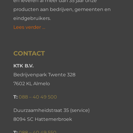
en leveren al meer dan 35 jaar onze
producten aan bedrijven, gemeenten en
eindgebruikers.
Lees verder …
CONTACT
KTK B.V.
Bedrijvenpark Twente 328
7602 KL Almelo
T:
088 – 40 49 500
Duurzaamheidstraat 35 (service)
8094 SC Hattemerbroek
T:
088 – 40 49 550