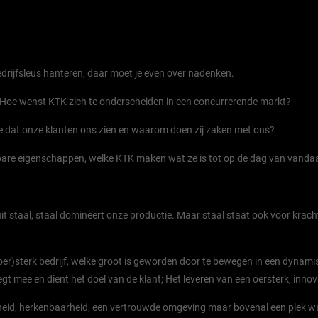
bedrijfsleus hanteren, daar moet je even over nadenken.
 Hoe wenst KTK zich te onderscheiden in een concurrerende markt?
we dat onze klanten ons zien en waarom doen zij zaken met ons?
enbare eigenschappen, welke KTK maken wat ze is tot op de dag van vanda
t staal, staal domineert onze productie. Maar staal staat ook voor krachti
er)sterk bedrijf, welke groot is geworden door te bewegen in een dynami
 mee en dient het doel van de klant; Het leveren van een oersterk, innov
id, herkenbaarheid, een vertrouwde omgeving maar bovenal een plek waar 